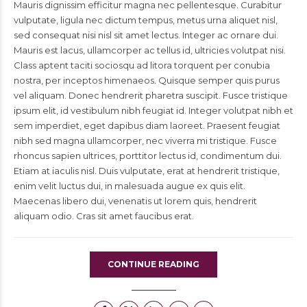
Mauris dignissim efficitur magna nec pellentesque. Curabitur
vulputate, ligula nec dictum tempus, metus urna aliquet nisl,
sed consequat nisi nisl sit amet lectus. Integer ac ornare dui.
Mauris est lacus, ullamcorper ac tellus id, ultricies volutpat nisi.
Class aptent taciti sociosqu ad litora torquent per conubia
nostra, per inceptos himenaeos. Quisque semper quis purus
vel aliquam. Donec hendrerit pharetra suscipit. Fusce tristique
ipsum elit, id vestibulum nibh feugiat id. Integer volutpat nibh et
sem imperdiet, eget dapibus diam laoreet. Praesent feugiat
nibh sed magna ullamcorper, nec viverra mi tristique. Fusce
rhoncus sapien ultrices, porttitor lectus id, condimentum dui.
Etiam at iaculis nisl. Duis vulputate, erat at hendrerit tristique,
enim velit luctus dui, in malesuada augue ex quis elit.
Maecenas libero dui, venenatis ut lorem quis, hendrerit
aliquam odio. Cras sit amet faucibus erat.
CONTINUE READING