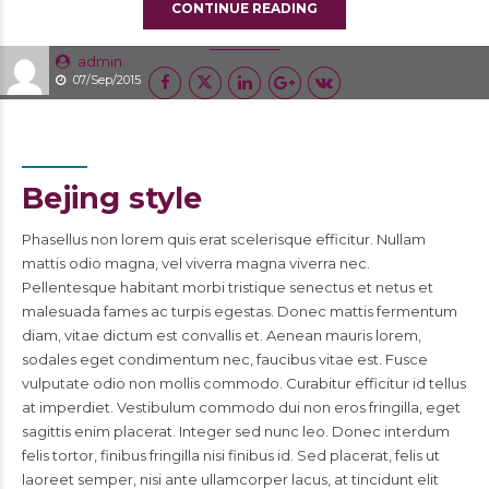
CONTINUE READING
admin
07/Sep/2015
Bejing style
Phasellus non lorem quis erat scelerisque efficitur. Nullam
mattis odio magna, vel viverra magna viverra nec.
Pellentesque habitant morbi tristique senectus et netus et
malesuada fames ac turpis egestas. Donec mattis fermentum
diam, vitae dictum est convallis et. Aenean mauris lorem,
sodales eget condimentum nec, faucibus vitae est. Fusce
vulputate odio non mollis commodo. Curabitur efficitur id tellus
at imperdiet. Vestibulum commodo dui non eros fringilla, eget
sagittis enim placerat. Integer sed nunc leo. Donec interdum
felis tortor, finibus fringilla nisi finibus id. Sed placerat, felis ut
laoreet semper, nisi ante ullamcorper lacus, at tincidunt elit