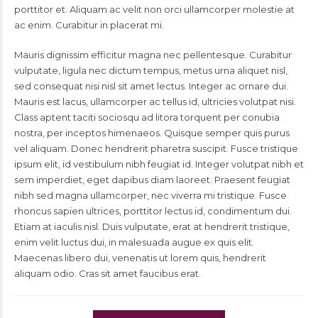
porttitor et. Aliquam ac velit non orci ullamcorper molestie at
ac enim. Curabitur in placerat mi.
Mauris dignissim efficitur magna nec pellentesque. Curabitur
vulputate, ligula nec dictum tempus, metus urna aliquet nisl,
sed consequat nisi nisl sit amet lectus. Integer ac ornare dui.
Mauris est lacus, ullamcorper ac tellus id, ultricies volutpat nisi.
Class aptent taciti sociosqu ad litora torquent per conubia
nostra, per inceptos himenaeos. Quisque semper quis purus
vel aliquam. Donec hendrerit pharetra suscipit. Fusce tristique
ipsum elit, id vestibulum nibh feugiat id. Integer volutpat nibh et
sem imperdiet, eget dapibus diam laoreet. Praesent feugiat
nibh sed magna ullamcorper, nec viverra mi tristique. Fusce
rhoncus sapien ultrices, porttitor lectus id, condimentum dui.
Etiam at iaculis nisl. Duis vulputate, erat at hendrerit tristique,
enim velit luctus dui, in malesuada augue ex quis elit.
Maecenas libero dui, venenatis ut lorem quis, hendrerit
aliquam odio. Cras sit amet faucibus erat.