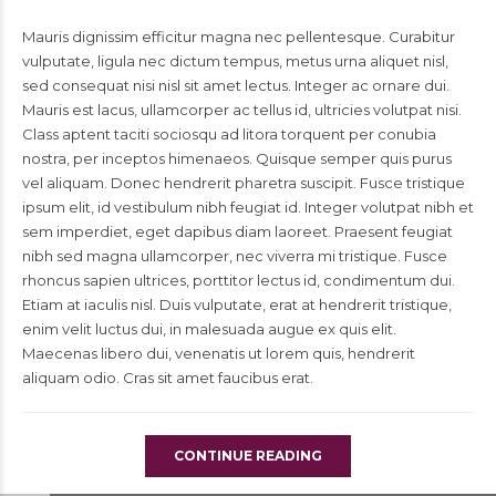
Mauris dignissim efficitur magna nec pellentesque. Curabitur
vulputate, ligula nec dictum tempus, metus urna aliquet nisl,
sed consequat nisi nisl sit amet lectus. Integer ac ornare dui.
Mauris est lacus, ullamcorper ac tellus id, ultricies volutpat nisi.
Class aptent taciti sociosqu ad litora torquent per conubia
nostra, per inceptos himenaeos. Quisque semper quis purus
vel aliquam. Donec hendrerit pharetra suscipit. Fusce tristique
ipsum elit, id vestibulum nibh feugiat id. Integer volutpat nibh et
sem imperdiet, eget dapibus diam laoreet. Praesent feugiat
nibh sed magna ullamcorper, nec viverra mi tristique. Fusce
rhoncus sapien ultrices, porttitor lectus id, condimentum dui.
Etiam at iaculis nisl. Duis vulputate, erat at hendrerit tristique,
enim velit luctus dui, in malesuada augue ex quis elit.
Maecenas libero dui, venenatis ut lorem quis, hendrerit
aliquam odio. Cras sit amet faucibus erat.
CONTINUE READING