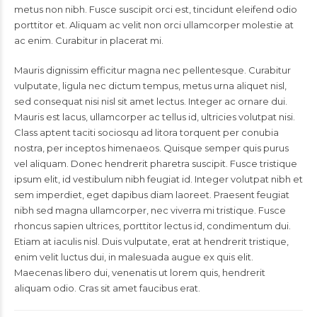
metus non nibh. Fusce suscipit orci est, tincidunt eleifend odio
porttitor et. Aliquam ac velit non orci ullamcorper molestie at
ac enim. Curabitur in placerat mi.
Mauris dignissim efficitur magna nec pellentesque. Curabitur
vulputate, ligula nec dictum tempus, metus urna aliquet nisl,
sed consequat nisi nisl sit amet lectus. Integer ac ornare dui.
Mauris est lacus, ullamcorper ac tellus id, ultricies volutpat nisi.
Class aptent taciti sociosqu ad litora torquent per conubia
nostra, per inceptos himenaeos. Quisque semper quis purus
vel aliquam. Donec hendrerit pharetra suscipit. Fusce tristique
ipsum elit, id vestibulum nibh feugiat id. Integer volutpat nibh et
sem imperdiet, eget dapibus diam laoreet. Praesent feugiat
nibh sed magna ullamcorper, nec viverra mi tristique. Fusce
rhoncus sapien ultrices, porttitor lectus id, condimentum dui.
Etiam at iaculis nisl. Duis vulputate, erat at hendrerit tristique,
enim velit luctus dui, in malesuada augue ex quis elit.
Maecenas libero dui, venenatis ut lorem quis, hendrerit
aliquam odio. Cras sit amet faucibus erat.