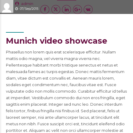
admin
07/Sep/2015
Munich video showcase
Phasellus non lorem quis erat scelerisque efficitur. Nullam
mattis odio magna, vel viverra magna viverra nec.
Pellentesque habitant morbi tristique senectus et netus et
malesuada fames ac turpis egestas. Donec mattis fermentum
diam, vitae dictum est convallis et. Aenean mauris lorem,
sodales eget condimentum nec, faucibus vitae est. Fusce
vulputate odio non mollis commodo. Curabitur efficitur id tellus
at imperdiet. Vestibulum commodo dui non eros fringilla, eget
sagittis enim placerat. Integer sed nunc leo. Donec interdum
felis tortor, finibus fringilla nisi finibus id. Sed placerat, felis ut
laoreet semper, nisi ante ullamcorper lacus, at tincidunt elit
metus non nibh. Fusce suscipit orci est, tincidunt eleifend odio
porttitor et. Aliquam ac velit non orci ullamcorper molestie at