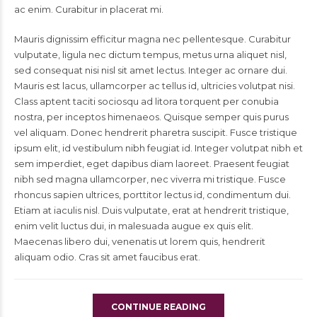
ac enim. Curabitur in placerat mi.
Mauris dignissim efficitur magna nec pellentesque. Curabitur
vulputate, ligula nec dictum tempus, metus urna aliquet nisl,
sed consequat nisi nisl sit amet lectus. Integer ac ornare dui.
Mauris est lacus, ullamcorper ac tellus id, ultricies volutpat nisi.
Class aptent taciti sociosqu ad litora torquent per conubia
nostra, per inceptos himenaeos. Quisque semper quis purus
vel aliquam. Donec hendrerit pharetra suscipit. Fusce tristique
ipsum elit, id vestibulum nibh feugiat id. Integer volutpat nibh et
sem imperdiet, eget dapibus diam laoreet. Praesent feugiat
nibh sed magna ullamcorper, nec viverra mi tristique. Fusce
rhoncus sapien ultrices, porttitor lectus id, condimentum dui.
Etiam at iaculis nisl. Duis vulputate, erat at hendrerit tristique,
enim velit luctus dui, in malesuada augue ex quis elit.
Maecenas libero dui, venenatis ut lorem quis, hendrerit
aliquam odio. Cras sit amet faucibus erat.
CONTINUE READING