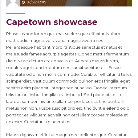
07/Sep/2015
Capetown showcase
Phasellus non lorem quis erat scelerisque efficitur. Nullam
mattis odio magna, vel viverra magna viverra nec.
Pellentesque habitant morbi tristique senectus et netus et
malesuada fames ac turpis egestas. Donec mattis fermentum
diam, vitae dictum est convallis et. Aenean mauris lorem,
sodales eget condimentum nec, faucibus vitae est. Fusce
vulputate odio non mollis commodo. Curabitur efficitur id tellus
at imperdiet. Vestibulum commodo dui non eros fringilla, eget
sagittis enim placerat. Integer sed nunc leo. Donec interdum
felis tortor, finibus fringilla nisi finibus id. Sed placerat, felis ut
laoreet semper, nisi ante ullamcorper lacus, at tincidunt elit
metus non nibh. Fusce suscipit orci est, tincidunt eleifend odio
porttitor et. Aliquam ac velit non orci ullamcorper molestie at
ac enim. Curabitur in placerat mi.
Mauris dignissim efficitur magna nec pellentesque. Curabitur