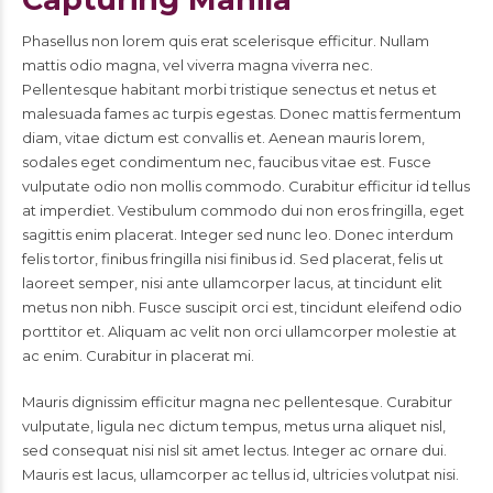
Phasellus non lorem quis erat scelerisque efficitur. Nullam
mattis odio magna, vel viverra magna viverra nec.
Pellentesque habitant morbi tristique senectus et netus et
malesuada fames ac turpis egestas. Donec mattis fermentum
diam, vitae dictum est convallis et. Aenean mauris lorem,
sodales eget condimentum nec, faucibus vitae est. Fusce
vulputate odio non mollis commodo. Curabitur efficitur id tellus
at imperdiet. Vestibulum commodo dui non eros fringilla, eget
sagittis enim placerat. Integer sed nunc leo. Donec interdum
felis tortor, finibus fringilla nisi finibus id. Sed placerat, felis ut
laoreet semper, nisi ante ullamcorper lacus, at tincidunt elit
metus non nibh. Fusce suscipit orci est, tincidunt eleifend odio
porttitor et. Aliquam ac velit non orci ullamcorper molestie at
ac enim. Curabitur in placerat mi.
Mauris dignissim efficitur magna nec pellentesque. Curabitur
vulputate, ligula nec dictum tempus, metus urna aliquet nisl,
sed consequat nisi nisl sit amet lectus. Integer ac ornare dui.
Mauris est lacus, ullamcorper ac tellus id, ultricies volutpat nisi.