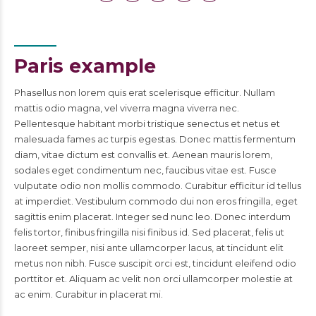
Paris example
Phasellus non lorem quis erat scelerisque efficitur. Nullam
mattis odio magna, vel viverra magna viverra nec.
Pellentesque habitant morbi tristique senectus et netus et
malesuada fames ac turpis egestas. Donec mattis fermentum
diam, vitae dictum est convallis et. Aenean mauris lorem,
sodales eget condimentum nec, faucibus vitae est. Fusce
vulputate odio non mollis commodo. Curabitur efficitur id tellus
at imperdiet. Vestibulum commodo dui non eros fringilla, eget
sagittis enim placerat. Integer sed nunc leo. Donec interdum
felis tortor, finibus fringilla nisi finibus id. Sed placerat, felis ut
laoreet semper, nisi ante ullamcorper lacus, at tincidunt elit
metus non nibh. Fusce suscipit orci est, tincidunt eleifend odio
porttitor et. Aliquam ac velit non orci ullamcorper molestie at
ac enim. Curabitur in placerat mi.