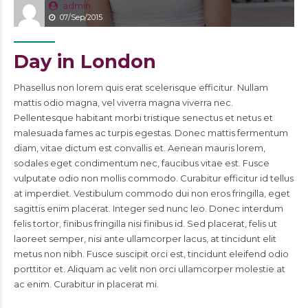
admin
07/Sep/2015
Day in London
Phasellus non lorem quis erat scelerisque efficitur. Nullam
mattis odio magna, vel viverra magna viverra nec.
Pellentesque habitant morbi tristique senectus et netus et
malesuada fames ac turpis egestas. Donec mattis fermentum
diam, vitae dictum est convallis et. Aenean mauris lorem,
sodales eget condimentum nec, faucibus vitae est. Fusce
vulputate odio non mollis commodo. Curabitur efficitur id tellus
at imperdiet. Vestibulum commodo dui non eros fringilla, eget
sagittis enim placerat. Integer sed nunc leo. Donec interdum
felis tortor, finibus fringilla nisi finibus id. Sed placerat, felis ut
laoreet semper, nisi ante ullamcorper lacus, at tincidunt elit
metus non nibh. Fusce suscipit orci est, tincidunt eleifend odio
porttitor et. Aliquam ac velit non orci ullamcorper molestie at
ac enim. Curabitur in placerat mi.