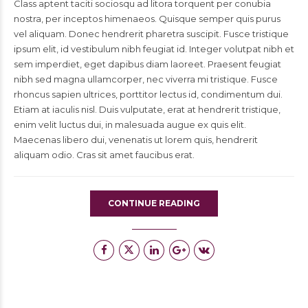
Class aptent taciti sociosqu ad litora torquent per conubia
nostra, per inceptos himenaeos. Quisque semper quis purus
vel aliquam. Donec hendrerit pharetra suscipit. Fusce tristique
ipsum elit, id vestibulum nibh feugiat id. Integer volutpat nibh et
sem imperdiet, eget dapibus diam laoreet. Praesent feugiat
nibh sed magna ullamcorper, nec viverra mi tristique. Fusce
rhoncus sapien ultrices, porttitor lectus id, condimentum dui.
Etiam at iaculis nisl. Duis vulputate, erat at hendrerit tristique,
enim velit luctus dui, in malesuada augue ex quis elit.
Maecenas libero dui, venenatis ut lorem quis, hendrerit
aliquam odio. Cras sit amet faucibus erat.
CONTINUE READING