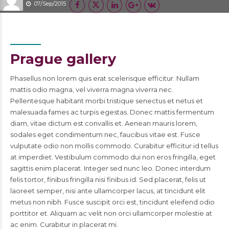
07/Sep/2015
Prague gallery
Phasellus non lorem quis erat scelerisque efficitur. Nullam
mattis odio magna, vel viverra magna viverra nec.
Pellentesque habitant morbi tristique senectus et netus et
malesuada fames ac turpis egestas. Donec mattis fermentum
diam, vitae dictum est convallis et. Aenean mauris lorem,
sodales eget condimentum nec, faucibus vitae est. Fusce
vulputate odio non mollis commodo. Curabitur efficitur id tellus
at imperdiet. Vestibulum commodo dui non eros fringilla, eget
sagittis enim placerat. Integer sed nunc leo. Donec interdum
felis tortor, finibus fringilla nisi finibus id. Sed placerat, felis ut
laoreet semper, nisi ante ullamcorper lacus, at tincidunt elit
metus non nibh. Fusce suscipit orci est, tincidunt eleifend odio
porttitor et. Aliquam ac velit non orci ullamcorper molestie at
ac enim. Curabitur in placerat mi.