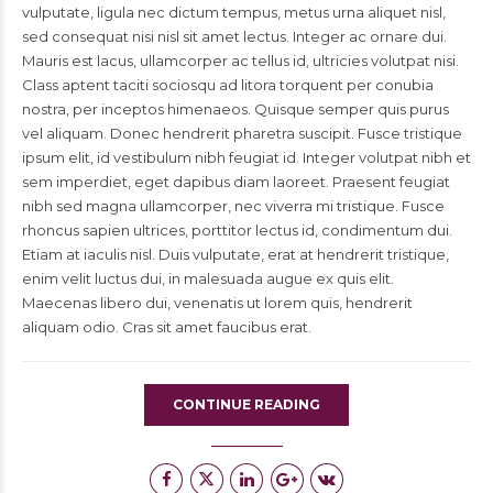
vulputate, ligula nec dictum tempus, metus urna aliquet nisl,
sed consequat nisi nisl sit amet lectus. Integer ac ornare dui.
Mauris est lacus, ullamcorper ac tellus id, ultricies volutpat nisi.
Class aptent taciti sociosqu ad litora torquent per conubia
nostra, per inceptos himenaeos. Quisque semper quis purus
vel aliquam. Donec hendrerit pharetra suscipit. Fusce tristique
ipsum elit, id vestibulum nibh feugiat id. Integer volutpat nibh et
sem imperdiet, eget dapibus diam laoreet. Praesent feugiat
nibh sed magna ullamcorper, nec viverra mi tristique. Fusce
rhoncus sapien ultrices, porttitor lectus id, condimentum dui.
Etiam at iaculis nisl. Duis vulputate, erat at hendrerit tristique,
enim velit luctus dui, in malesuada augue ex quis elit.
Maecenas libero dui, venenatis ut lorem quis, hendrerit
aliquam odio. Cras sit amet faucibus erat.
CONTINUE READING