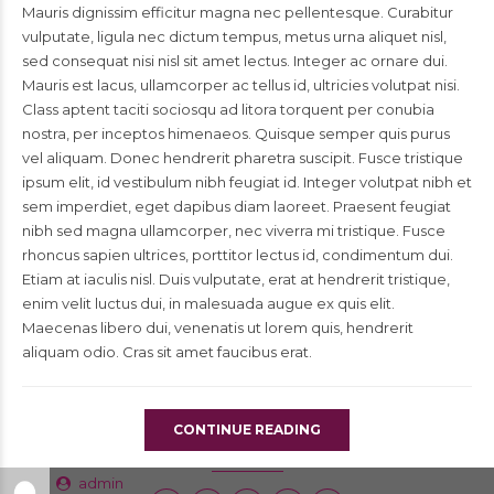
Mauris dignissim efficitur magna nec pellentesque. Curabitur
vulputate, ligula nec dictum tempus, metus urna aliquet nisl,
sed consequat nisi nisl sit amet lectus. Integer ac ornare dui.
Mauris est lacus, ullamcorper ac tellus id, ultricies volutpat nisi.
Class aptent taciti sociosqu ad litora torquent per conubia
nostra, per inceptos himenaeos. Quisque semper quis purus
vel aliquam. Donec hendrerit pharetra suscipit. Fusce tristique
ipsum elit, id vestibulum nibh feugiat id. Integer volutpat nibh et
sem imperdiet, eget dapibus diam laoreet. Praesent feugiat
nibh sed magna ullamcorper, nec viverra mi tristique. Fusce
rhoncus sapien ultrices, porttitor lectus id, condimentum dui.
Etiam at iaculis nisl. Duis vulputate, erat at hendrerit tristique,
enim velit luctus dui, in malesuada augue ex quis elit.
Maecenas libero dui, venenatis ut lorem quis, hendrerit
aliquam odio. Cras sit amet faucibus erat.
CONTINUE READING
admin