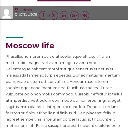
admin
07/Sep/2015
Moscow life
Phasellus non lorem quis erat scelerisque efficitur. Nullam
mattis odio magna, vel viverra magna viverra nec.
Pellentesque habitant morbi tristique senectus et netus et
malesuada fames ac turpis egestas. Donec mattis fermentum
diam, vitae dictum est convallis et. Aenean mauris lorem,
sodales eget condimentum nec, faucibus vitae est. Fusce
vulputate odio non mollis commodo. Curabitur efficitur id tellus
at imperdiet. Vestibulum commodo dui non eros fringilla, eget
sagittis enim placerat. Integer sed nunc leo. Donec interdum
felis tortor, finibus fringilla nisi finibus id. Sed placerat, felis ut
laoreet semper, nisi ante ullamcorper lacus, at tincidunt elit
metus non nibh. Fusce suscipit orci est, tincidunt eleifend odio